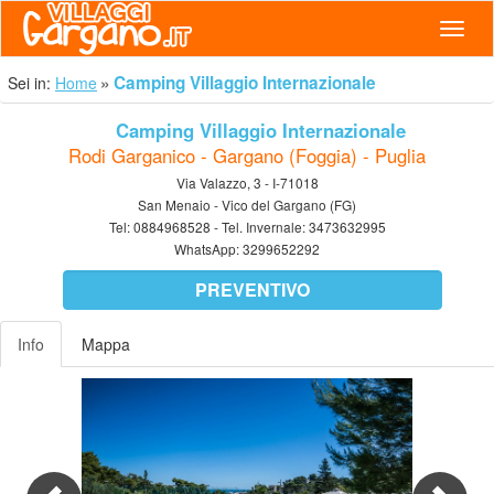
Navig
Camping Villaggio Internazionale
Sei in:
Home
Camping Villaggio Internazionale
Rodi Garganico - Gargano (Foggia) - Puglia
Via Valazzo, 3 - I-71018
San Menaio - Vico del Gargano (FG)
Tel:
0884968528
- Tel. Invernale:
3473632995
WhatsApp:
3299652292
PREVENTIVO
Info
Mappa
Previous
Nex