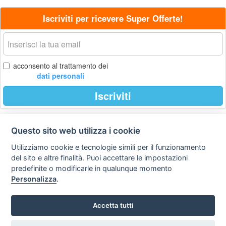
Iscriviti per ricevere Super Offerte!
La
tua
email
acconsento al trattamento dei
dati personali
Iscriviti
Questo sito web utilizza i cookie
Privacy
Avviso
Scrivici
policy
legale
Utilizziamo cookie e tecnologie simili per il funzionamento
del sito e altre finalità. Puoi accettare le impostazioni
Preferenze cookie
predefinite o modificarle in qualunque momento
Personalizza
.
Copyright © 2008
Accetta tutti
SVILUPPO TURISMO ITALIA S.r.L. unipersonale
P.IVA: 01665350433 - R.E.A. FM-195884 Via A. Costa, 2