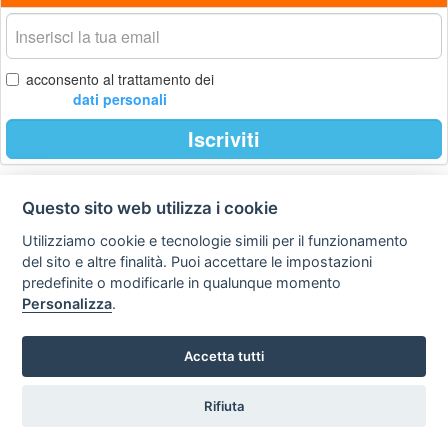
La
tua
email
acconsento al trattamento dei
dati personali
Iscriviti
Questo sito web utilizza i cookie
Privacy
Avviso
Scrivici
policy
legale
Utilizziamo cookie e tecnologie simili per il funzionamento
del sito e altre finalità. Puoi accettare le impostazioni
Preferenze cookie
predefinite o modificarle in qualunque momento
Personalizza
.
Copyright © 2008
Accetta tutti
SVILUPPO TURISMO ITALIA S.r.L. unipersonale
P.IVA: 01665350433 - R.E.A. FM-195884 Via A. Costa, 2
63822 Porto San Giorgio (FM)
Rifiuta
Tel. 0734 677208