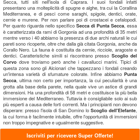
Secca, tutti siti nell'isola di Caprara. I suoi fondali infatti
presentano una molteplicità di spugne e alghe, tra cui la Corallina
Mediterranea, e di pesci come saraghi, spigole, dentici, orate,
cernie e murene. Per non parlare poi di crostacei e cefalopodi.
Per quanto riguarda nello specifico
Secca di Punta Secca
, essa
è caratterizzata da rami di Gorgonia ad una profondità di 35 metri
mentre verso i 40 abbiamo la presenza di due archi naturali le cui
pareti sono ricoperte, oltre che dalla già citata Gorgonia, anche da
Corallo Nero. La fauna è costituita da cernie, ricciole, aragoste e
dentici. Caratteristiche simili si riscontrano presso
Scoglio del
Corvo
dove troviamo però anche i cavallucci marini. Tipici di
questa zona sono gli Alcionari che tappezzano i fondali creando
un'intensa varietà di sfumature colorate. Infine abbiamo
Punta
Secca
, ultima non certo per importanza, la cui peculiarità è una
grotta alla base della parete, nella quale vive un astice di grandi
dimensioni. Ha una profondità di 58 metri e costituisce la più bella
immersione del Mediterraneo. Tuttavia è consigliabile solo ai sub
più esperti a causa delle forti correnti. Ma i principianti non devono
disperare: presso l'isola di San Domino lo
Scoglio dell'Elefante
,
la cui forma è facilmente intuibile, offre l'opportunità di immersioni
non troppo impegnative e ugualmente suggestive.
Iscriviti per ricevere Super Offerte!