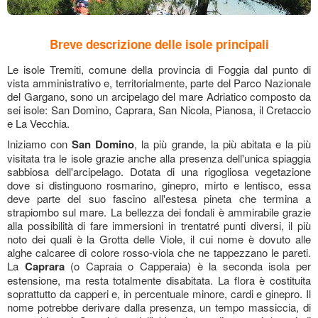
Breve descrizione delle isole principali
Le isole Tremiti, comune della provincia di Foggia dal punto di
vista amministrativo e, territorialmente, parte del Parco Nazionale
del Gargano, sono un arcipelago del mare Adriatico composto da
sei isole: San Domino, Caprara, San Nicola, Pianosa, il Cretaccio
e La Vecchia.
Iniziamo con
San Domino
, la più grande, la più abitata e la più
visitata tra le isole grazie anche alla presenza dell'unica spiaggia
sabbiosa dell'arcipelago. Dotata di una rigogliosa vegetazione
dove si distinguono rosmarino, ginepro, mirto e lentisco, essa
deve parte del suo fascino all'estesa pineta che termina a
strapiombo sul mare. La bellezza dei fondali è ammirabile grazie
alla possibilità di fare immersioni in trentatré punti diversi, il più
noto dei quali è la Grotta delle Viole, il cui nome è dovuto alle
alghe calcaree di colore rosso-viola che ne tappezzano le pareti.
La
Caprara
(o Capraia o Capperaia) è la seconda isola per
estensione, ma resta totalmente disabitata. La flora è costituita
soprattutto da capperi e, in percentuale minore, cardi e ginepro. Il
nome potrebbe derivare dalla presenza, un tempo massiccia, di