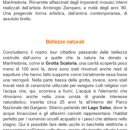
Manfredonia. Rimarrete affascinati dagli imponenti mosaici interni
realizzati dall’artista Ambrogio Zamparo, a metà degli anni ’80.
Una pregevole forma artistica, dall’anima contemporanea, di
assoluto livello.
Bellezze naturali
Concludiamo il nostro
tour
cittadino passando dalle bellezze
costruite dall’uomo a quelle che la natura ha donato a
Manfredonia, come la
Grotta Scaloria
, una cavità scoperta poco
meno di 100 anni fa, dove sono stati rinvenuti anche resti di
sepolture che hanno fatto supporre come inizialmente essa fosse
una necropoli. Nella parte bassa della grotta, invece, sono stati
trovati resti di ceramiche utilizzate per eseguire culti religiosi con
l’acqua che, qui, scorreva a fiumi. L'acqua è l'elemento che
ritroviamo anche nella zona umida di grande interesse
naturalistico, inserita circa 25 anni fa all’interno del Parco
Nazionale del Gargano. Stiamo parlando del
Lago Salso
, dove le
acque limacciose e gli altissimi canneti rappresentano l’
habitat
perfetto per i numerosi uccelli acquatici e i pesci che abitano nello
stagno. Qui è possibile fare delle uscite in barchette elettriche o
passeggiare nell’intera valle dove, grazie alle torrette situate lungo