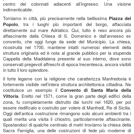
centro dei colonnati adiacenti all’ingresso. Una visione
indimenticabile.
Torniamo in città, più precisamente nella bellissima
Piazza del
Popolo
, tra i luoghi più importanti del borgo, affacciata
direttamente sul mare Adriatico. Qui, tutto è reso ancora più
affascinante dalla Chiesa di S. Domenico e dall’annesso ex
convento, che oggi funge da sede del Municipio. La chiesa,
ricostruita nel 1700, mantiene intatti numerosi elementi della
struttura originaria ed è nota al grande pubblico per la stupenda
Cappella della Maddalena presente al suo interno, dove sono
conservati pregevoli affreschi di epoca trecentesca, ancora visibili
in tutto il loro splendore.
Il forte legame con la religione che caratterizza Manfredonia è
fortemente visibile nell’intera struttura architettonica cittadina. Ne
costituisce un esempio il
Convento di Santa Maria della
Vittoria
. Eretto nel 1571, come la gran parte degli edifici della
zona, fu completamente distrutto dai turchi nel 1620, per poi
essere riedificato e costruito per volere di Manfredi, Re di Sicilia.
Oggi dell’antica costruzione rimangono solo alcuni ambienti tra i
quali merita una visita il chiostro, particolarmente affascinante.
Spostandoci di qualche centinaio di metri troviamo la chiesa della
Sacra Famiglia, una delle costruzioni di fede più moderne di