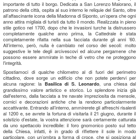
importante di tutto il borgo. Dedicata a San Lorenzo Maiorano, il
patrono della città, ospita al suo interno le reliquie del Santo, oltre
all’affascinante icona della Madonna di Siponto, un’opera che ogni
anno attira migliaia di turisti da tutto il mondo. Realizzata in pieno
stile gotico nel 1700, dopo che le invasioni turche la distrussero
completamente qualche anno prima, la Cattedrale è stata
completamente rifatta nella sua facciata durante gli anni ’60.
All’interno, però, nulla è cambiato nel corso dei secoli: molto
suggestive le tele degli arcivescovi ed alcune pergamene che
possono essere ammirate in teche di vetro che ne proteggono
l'integrità.
Spostiamoci di qualche chilometro al di fuori del perimetro
cittadino, dove sorge un edificio che non potete perdervi per
alcuna ragione: la
Basilica di S. Leonardo
, una chiesa dal
grandissimo valore artistico e storico. Lo splendore inizia già
dall'esterno, dalla facciata a tre navate impreziosita da mensole,
cornici e decorazioni antiche che la rendono particolarmente
accattivante. Entrando all’interno, ammirerete gli affreschi risalenti
al 1200 e, se avrete la fortuna di visitarla il 21 giugno, durante il
solstizio d’estate, la vostra attenzione sarà certamente catturata
da uno spettacolo incredibile: il foro gnomonico posto sul tetto
della Chiesa, infatti, è in grado di riflettere il sole in modo
particolare, con un’ombra a forma di croce, che si posiziona al