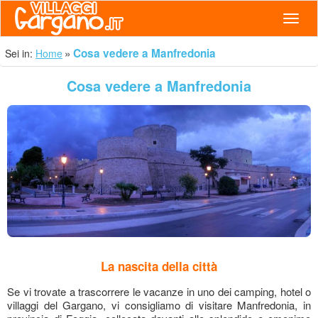
Navig
Cosa vedere a Manfredonia
Sei in:
Home
Cosa vedere a Manfredonia
La nascita della città
Se vi trovate a trascorrere le vacanze in uno dei
camping, hotel o
villaggi del Gargano
, vi consigliamo di visitare Manfredonia, in