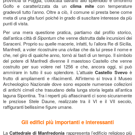
provincia di Foggia, collocata davanti allo splendido e omonimo
Golfo e caratterizzata da un
clima mite
con temperature
gradevoli tutto l’anno. Oltre a ciò, il comune si presta bene come
meta di una gita fuori poiché in grado di suscitare interesse da più
punti di vista.
Per una mera questione pratica, partiamo dal profilo storico,
dall’antica città di
Sipontum
che venne distrutta dalle incursioni dei
Saraceni. Proprio su quelle macerie, infatti, fu l’allora Re di Sicilia,
Manfredi, a voler ricostruire una
civitas
che da lui prese il nome e
che, nel giro di qualche anno, tornò ai fasti di un tempo. Il simbolo
del potere di Manfredi divenne il maestoso Castello che venne
costruito per suo volere nel 1256 e che, ancora oggi, si può
ammirare in tutto il suo splendore. L'attuale
Castello Svevo
è
frutto di ampliamenti e rifacimenti. All'interno si trova il Museo
Archeologico Nazionale dove sono esposte numerose collezioni
di antichi cimeli che trasudano della lunga storia legata all’antica
laguna Sipontina. Tra i reperti più affascinanti ci sono sicuramente
le preziose Stele Daune, realizzate tra il VI e il VII secolo,
raffiguranti bellissime figure umane.
Gli edifici più importanti e interessanti
La
Cattedrale di Manfredonia
rappresenta l’edificio religioso più