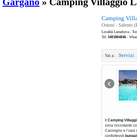
Gargano
»
Camping Villaggio 
Camping Vill
Ostuni - Salento (B
Località Lamaforca - To
Tel:
3483804846
- Wha
Servizi
Vai a:
Il
Camping Villagg
zona circostante com
Carovigno e l’oasi 
confortevoli
bunga