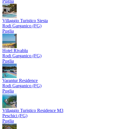
Puglia
Villaggio Turistico Siesta
Rodi Garganico (FG)
Puglia
Hotel Rivablu
Rodi Garganico (FG)
Puglia
Varantur Residence
Rodi Garganico (FG)
Puglia
Villaggio Turistico Residence M3
Peschici (FG)
Puglia