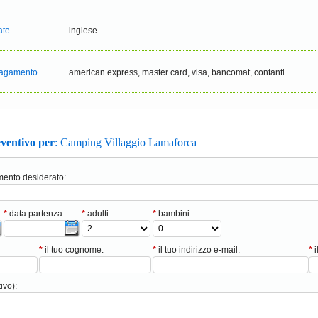
ate
inglese
 pagamento
american express, master card, visa, bancomat, contanti
eventivo per
: Camping Villaggio Lamaforca
amento desiderato:
*
data partenza:
*
adulti:
*
bambini:
*
il tuo cognome:
*
il tuo indirizzo e-mail:
*
i
ivo):