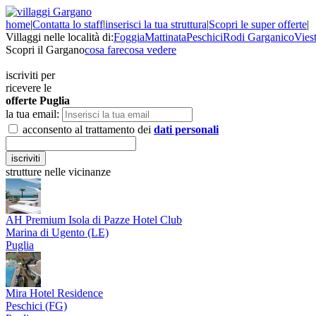
home
|
Contatta lo staff
|
inserisci la tua struttura
|
Scopri le super offerte
|
Villaggi nelle località di:
Foggia
Mattinata
Peschici
Rodi Garganico
Vies
Scopri il Gargano
cosa fare
cosa vedere
iscriviti per
ricevere le
offerte
Puglia
la tua email:
acconsento al trattamento dei
dati personali
strutture nelle vicinanze
AH Premium Isola di Pazze Hotel Club
Marina di Ugento (LE)
Puglia
Mira Hotel Residence
Peschici (FG)