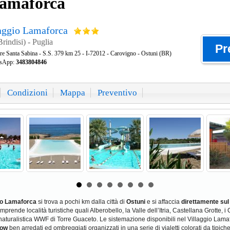
Lamaforca
aggio Lamaforca
rindisi) - Puglia
Pr
rre Santa Sabina - S.S. 379 km 25 - I-72012 - Carovigno - Ostuni (BR)
tsApp:
3483804846
Condizioni
Mappa
Preventivo
io Lamaforca
si trova a pochi km dalla città di
Ostuni
e si affaccia
direttamente su
prende località turistiche quali Alberobello, la Valle dell’Itria, Castellana Grotte, i 
naturalistica WWF di Torre Guaceto. Le sistemazione disponibili nel Villaggio Lama
low
ben arredati ed ombreggiati organizzati in una serie di vialetti colorati da tipich