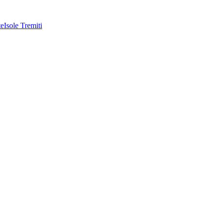
te
Isole Tremiti