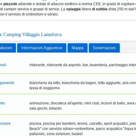
ie
piazzole
alberate e dotate di allaccio elettrico a norma CEE, in grado di ospitar
 di camper service e gruppi di servizi. La
spiaggia
libera
di sabbia
dista 250 m dall’
on il servizio di ombrelloni e sdraio.
u
: Camping Villaggio Lamaforca
dizioni
Informazioni Aggiuntive
Mappa
Sistemazioni
rali
ristorante, ristorante da asporto, bar, lavanderia, parcheggio int
pagamento
biancheria da letto, biancheria da bagno, letto aggiunto, aria con
tassa di soggiorno
ento
animazione, discoteca all'aperto, mini club, lezioni di ballo, area
sala giochi, biliardo
nessere
piscina, piscina per bambini, tennis, calcetto, sport acquatici, p
Beach" con servizio sdraio+ombrellone, parco acquatico "Aqua In
pallavolo, zona solarium, basket