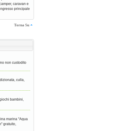
e camper, caravan e
ingresso principale
Torna Su
erno non custodito
dizionata, culla,
 giochi bambini,
iscina marina "Aqua
" gratuito,