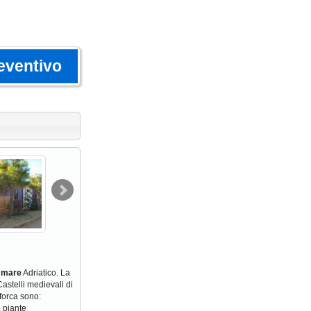
eventivo
l mare
Adriatico. La
Castelli medievali di
forca sono:
e piante