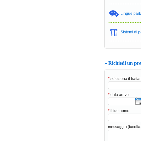
Lingue parl
Sistemi di
» Richiedi un pr
*
seleziona il tratt
*
data arrivo:
*
il tuo nome:
messaggio (facoltat