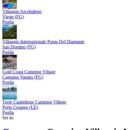
Villaggio Arcobaleno
Vieste (FG)
Puglia
Villaggio Internazionale Punta Del Diamante
San Domino (FG)
Puglia
Gold Coast Camping Village
Cagnano Varano (FG)
Puglia
Torre Castiglione Camping Village
Porto Cesareo (LE)
Puglia
Sei in: