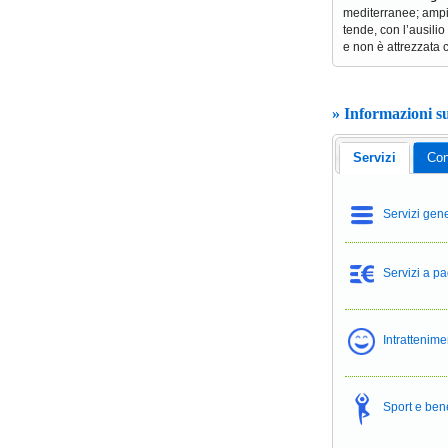
mediterranee; amp
tende, con l’ausilio
e non è attrezzata c
» Informazioni s
Servizi
Con
Servizi gene
Servizi a 
Intrattenim
Sport e be