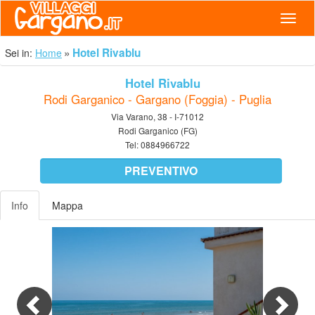
Navig
Hotel Rivablu
Sei in:
Home
Hotel Rivablu
Rodi Garganico - Gargano (Foggia) - Puglia
Via Varano, 38 - I-71012
Rodi Garganico (FG)
Tel:
0884966722
PREVENTIVO
Info
Mappa
Previous
Nex