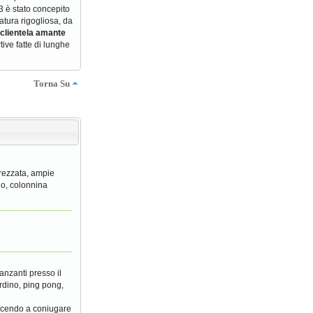
3 è stato concepito
atura rigogliosa, da
clientela amante
ive fatte di lunghe
Torna Su
ttrezzata, ampie
no, colonnina
anzanti presso il
ardino, ping pong,
uscendo a coniugare