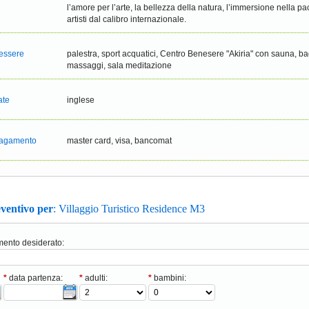
l’amore per l’arte, la bellezza della natura, l’immersione nella 
artisti dal calibro internazionale.
nessere
palestra, sport acquatici, Centro Benesere "Akiria" con sauna, b
massaggi, sala meditazione
ate
inglese
 pagamento
master card, visa, bancomat
eventivo per
: Villaggio Turistico Residence M3
amento desiderato:
*
data partenza:
*
adulti:
*
bambini: