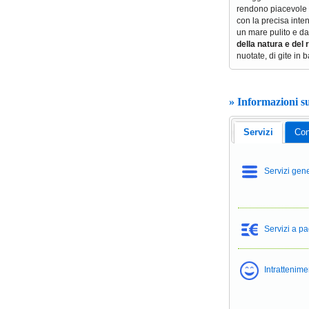
rendono piacevole e
con la precisa inten
un mare pulito e da
della natura e del 
nuotate, di gite in b
» Informazioni s
Servizi
Con
Servizi gene
Servizi a 
Intrattenim