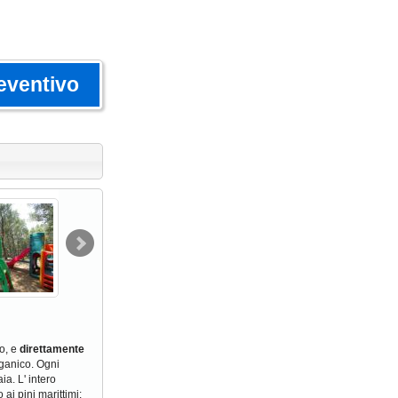
eventivo
io, e
direttamente
rganico. Ogni
a. L' intero
 ai pini marittimi: