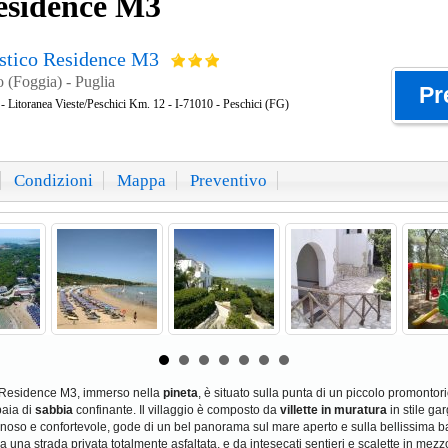
Residence M3
istico Residence M3
 (Foggia) - Puglia
Pr
 - Litoranea Vieste/Peschici Km. 12 - I-71010 - Peschici (FG)
Condizioni
Mappa
Preventivo
ico Residence M3, immerso nella
pineta
, è situato sulla punta di un piccolo promontor
aia di
sabbia
confinante. Il villaggio è composto da
villette in muratura
in stile ga
oso e confortevole, gode di un bel panorama sul mare aperto e sulla bellissima bai
da una strada privata totalmente asfaltata, e da intesecati sentieri e scalette in mezzo