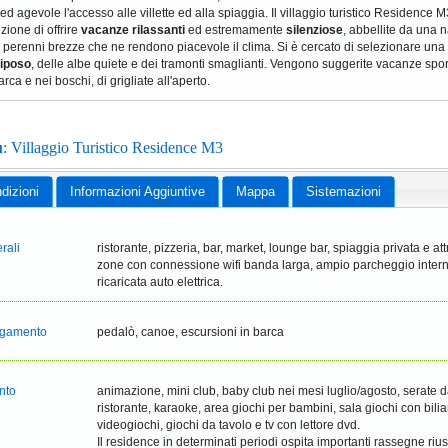
d agevole l'accesso alle villette ed alla spiaggia. Il villaggio turistico Residence M
zione di offrire
vacanze rilassanti
ed estremamente
silenziose
, abbellite da una n
 perenni brezze che ne rendono piacevole il clima. Si è cercato di selezionare una
riposo
, delle albe quiete e dei tramonti smaglianti. Vengono suggerite vacanze sport
arca e nei boschi, di grigliate all'aperto.
u
: Villaggio Turistico Residence M3
dizioni
Informazioni Aggiuntive
Mappa
Sistemazioni
rali
ristorante, pizzeria, bar, market, lounge bar, spiaggia privata e a
zone con connessione wifi banda larga, ampio parcheggio inter
ricaricata auto elettrica.
pagamento
pedalò, canoe, escursioni in barca
ento
animazione, mini club, baby club nei mesi luglio/agosto, serate d
ristorante, karaoke, area giochi per bambini, sala giochi con bili
videogiochi, giochi da tavolo e tv con lettore dvd.
Il residence in determinati periodi ospita importanti rassegne ri