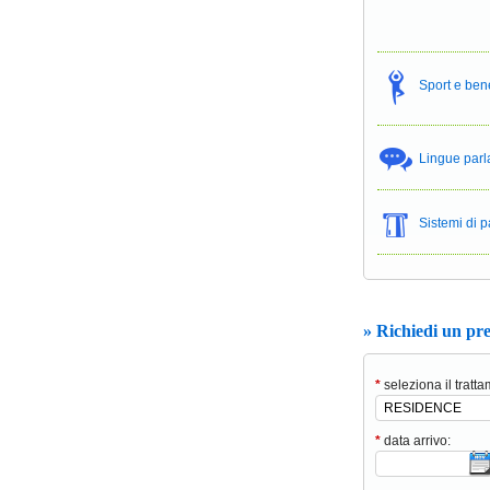
Sport e be
Lingue parl
Sistemi di
» Richiedi un pr
*
seleziona il tratt
*
data arrivo: