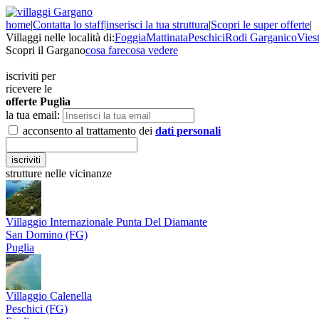
home
|
Contatta lo staff
|
inserisci la tua struttura
|
Scopri le super offerte
|
Villaggi nelle località di:
Foggia
Mattinata
Peschici
Rodi Garganico
Vies
Scopri il Gargano
cosa fare
cosa vedere
iscriviti per
ricevere le
offerte
Puglia
la tua email:
acconsento al trattamento dei
dati personali
strutture nelle vicinanze
Villaggio Internazionale Punta Del Diamante
San Domino (FG)
Puglia
Villaggio Calenella
Peschici (FG)