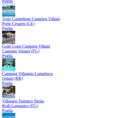
Puglia
Torre Castiglione Camping Village
Porto Cesareo (LE)
Puglia
Gold Coast Camping Village
Cagnano Varano (FG)
Puglia
Camping Villaggio Lamaforca
Ostuni (BR)
Puglia
Villaggio Turistico Siesta
Rodi Garganico (FG)
Puglia