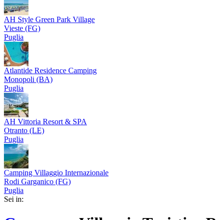
AH Style Green Park Village
Vieste (FG)
Puglia
Atlantide Residence Camping
Monopoli (BA)
Puglia
AH Vittoria Resort & SPA
Otranto (LE)
Puglia
Camping Villaggio Internazionale
Rodi Garganico (FG)
Puglia
Sei in: