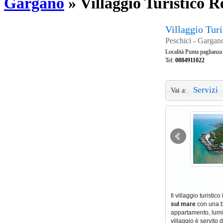
Gargano
»
Villaggio Turistico 
Villaggio Tur
Peschici - Gargano
Località Punta paglianza
Tel:
0884911022
Servizi
Vai a:
Il villaggio turist
sul mare
con una b
appartamento, lumin
villaggio è servito 